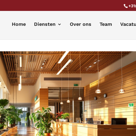
+31
Home
Diensten
Over ons
Team
Vacat