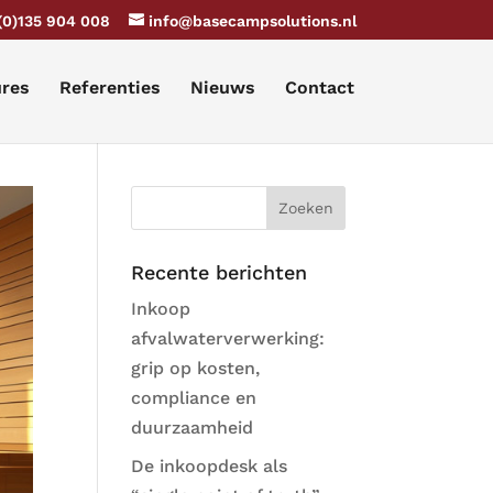
(0)135 904 008
info@basecampsolutions.nl
ures
Referenties
Nieuws
Contact
Recente berichten
Inkoop
afvalwaterverwerking:
grip op kosten,
compliance en
duurzaamheid
De inkoopdesk als