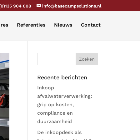
(0)135 904 008
info@basecampsolutions.nl
ures
Referenties
Nieuws
Contact
Recente berichten
Inkoop
afvalwaterverwerking:
grip op kosten,
compliance en
duurzaamheid
De inkoopdesk als