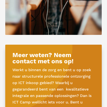
Meer weten? Neem
contact met ons op!
Werkt u binnen de zorg en bent u op zoek
naar structurele professionele ontzorging
op ICT inkoop gebied? Waarbij u
gegarandeerd bent van een kwalitatieve
integrale en passende oplossingen? Dan is
ICT Camp wellicht iets voor u. Bent u