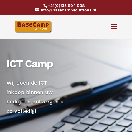
+31(0)135 904 008
info@basecampsolutions.nl
ICT Camp
Wij doen de ICT
inkoop binnen uw
bedrijf en ontzorgen u
zo volledig!