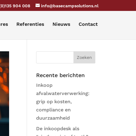
(0)135 904 008
info@basecampsolutions.nl
ures
Referenties
Nieuws
Contact
Recente berichten
Inkoop
afvalwaterverwerking:
grip op kosten,
compliance en
duurzaamheid
De inkoopdesk als