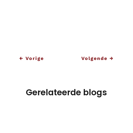
kostenefficiënt en volgens afspraak
verloopt. Benieuwd naar de
mogelijkheden? Neem
contact
met ons
op voor een eerste kennismaking!
←
Vorige
Volgende
→
Gerelateerde blogs