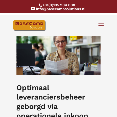
+31(0)135 904 008
info@basecampsolutions.nl
Optimaal
leveranciersbeheer
geborgd via
operationele inkoop