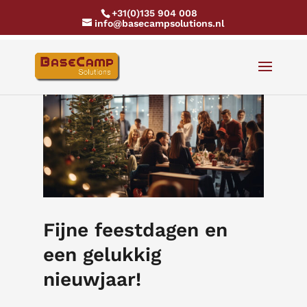
+31(0)135 904 008
info@basecampsolutions.nl
Fijne feestdagen en
een gelukkig
nieuwjaar!