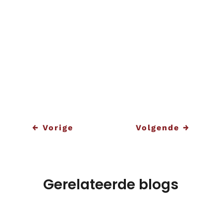
ICT oplossingen hierbij rekening
houdende met de ontwikkelingen in de
markt. Wil jij meer weten over wat wij op
dit vlak precies voor jouw zorgorganisatie
kunnen betekenen? Neem dan gerust
vrijblijvend
contact
met ons op.
←
Vorige
Volgende
→
Gerelateerde blogs