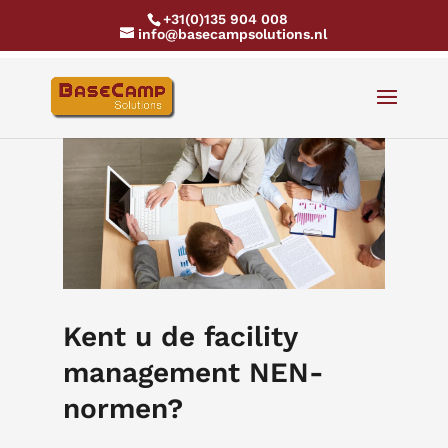
+31(0)135 904 008
info@basecampsolutions.nl
Kent u de facility
management NEN-
normen?