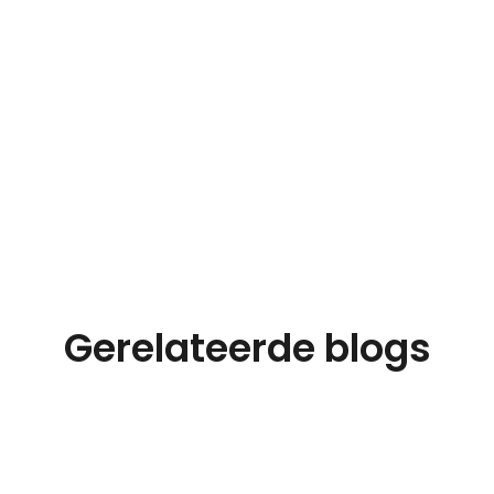
n van een passende oplossing. Bent u benieuwd naar wat w
ust vrijblijvend
contact
met ons op. Wij komen graag l
Gerelateerde blogs