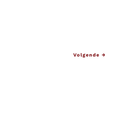
ij precies voor uw organisatie
angs om uw wensen en onze
Volgende
→