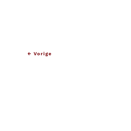
heeft, kunnen wij u altijd voorzie
zouden kunnen doen? Neem dan ger
mogelijkheden te bespreken.
←
Vorige