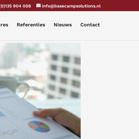
(0)135 904 008
info@basecampsolutions.nl
ures
Referenties
Nieuws
Contact