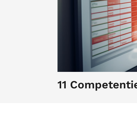
11 Competentie
Het gemiddelde takenpakket van een
verscheidenheid aan competenties