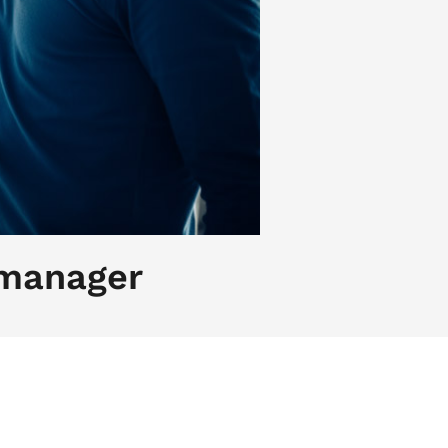
 manager
n goede facility manager over een
e beoogde resultaten te behalen.